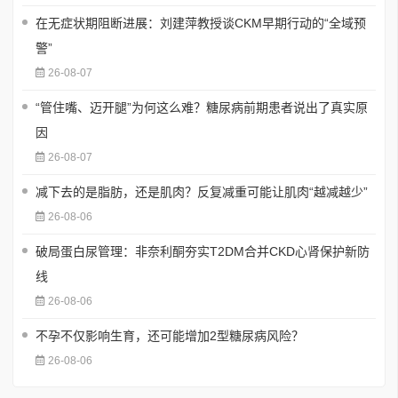
在无症状期阻断进展：刘建萍教授谈CKM早期行动的“全域预
警”
26-08-07
“管住嘴、迈开腿”为何这么难？糖尿病前期患者说出了真实原
因
26-08-07
减下去的是脂肪，还是肌肉？反复减重可能让肌肉“越减越少”
26-08-06
破局蛋白尿管理：非奈利酮夯实T2DM合并CKD心肾保护新防
线
26-08-06
不孕不仅影响生育，还可能增加2型糖尿病风险？
26-08-06