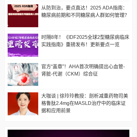
从防到治，要点直达！2025 ADA指南：
糖尿病前期和不同糖尿病人群如何管理？
时隔8年！《IDF2025全球2型糖尿病临床
实践指南》重磅发布！更新要点一览
官方“盖章”！AHA首次明确提出心血管-
肾脏-代谢（CKM）综合征
大咖谈 | 徐玲玲教授：剖析减重药物司美
格鲁肽2.4mg在MASLD治疗中的临床证
据和应用前景