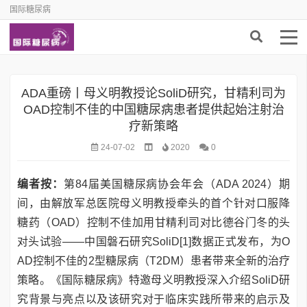
国际糖尿病
ADA重磅丨母义明教授论SoliD研究，甘精利司为
OAD控制不佳的中国糖尿病患者提供起始注射治
疗新策略
24-07-02
2020
0
编者按：
第84届美国糖尿病协会年会（ADA 2024）期
间，由解放军总医院母义明教授牵头的首个针对口服降
糖药（OAD）控制不佳加用甘精利司对比德谷门冬的头
对头试验——中国磐石研究SoliD[1]数据正式发布，为O
AD控制不佳的2型糖尿病（T2DM）患者带来全新的治疗
策略。《国际糖尿病》特邀母义明教授深入介绍SoliD研
究背景与亮点以及该研究对于临床实践所带来的启示及