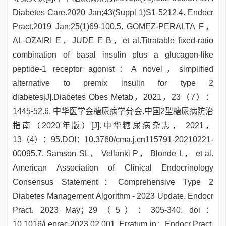
Diabetes Care.2020 Jan;43(Suppl 1)S1-5212.4. Endocr
Pract.2019 Jan;25(1)69-100.5. GOMEZ-PERALTA F，
AL-OZAIRI E，JUDE E B，et al.Titratable fixed-ratio
combination of basal insulin plus a glucagon-like
peptide-1 receptor agonist：A novel，simplified
alternative to premix insulin for type 2
diabetes[J].Diabetes Obes Metab，2021，23（7）：
1445-52.6. 中华医学会糖尿病学分会.中国2型糖尿病防治
指南（2020年版）[J].中华糖尿病杂志， 2021，
13（4）：95.DOI：10.3760/cma.j.cn115791-20210221-
00095.7. Samson SL， Vellanki P， Blonde L， et al.
American Association of Clinical Endocrinology
Consensus Statement：Comprehensive Type 2
Diabetes Management Algorithm - 2023 Update. Endocr
Pract. 2023 May；29（5）：305-340. doi：
10.1016/j.eprac.2023.02.001. Erratum in：Endocr Pract.