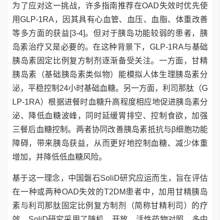
为了应对这一挑战，许多指南推荐在OAD失效时优先使
用GLP-1RA，因其具有心血管、血压、血脂、体重改善
等多方面的获益[3-4]。但对于胰岛功能较弱的患者，胰
岛素治疗又是必要的。在这种背景下，GLP-1RA与基础
胰岛素固定比例复方制剂逐渐备受关注。一方面，甘精
胰岛素（基础胰岛素类似物）能模拟人体生理胰岛素分
泌，平稳控制24小时基础血糖。另一方面，利司那肽（G
LP-1RA）根据进餐时血糖升高程度相应地促进胰岛素分
泌、降低血糖波峰，同时延缓胃排空、控制食欲，加强
三餐后血糖控制。两者协同改善胰岛素抵抗与β细胞功能
障碍，带来胰岛获益，从而更好地控制血糖、减少体重
增加，并降低低血糖风险。
基于这一理念，中国磐石SoliD研究应运而生，旨在评估
在一种或两种OAD失效的T2DM患者中，加用甘精胰岛
素与利司那肽固定比例复方制剂（简称甘精利司）的疗
效。SoliD研究采用了随机、开放、活性药物对照、多中