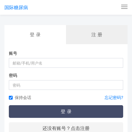
国际糖尿病
Tog
nav
登 录
注 册
账号
密码
保持会话
忘记密码?
登 录
还没有账号？点击注册