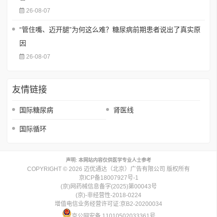
26-08-07
“管住嘴、迈开腿”为何这么难？糖尿病前期患者说出了真实原
因
26-08-07
友情链接
国际糖尿病
肾医线
国际循环
声明: 本网站内容仅供医学专业人士参考
COPYRIGHT © 2026 迈优通达（北京）广告有限公司 版权所有
京ICP备18007927号-1
(京)网药械信息备字(2025)第00043号
(京)-非经营性-2018-0224
增值电信业务经营许可证:京B2-20200034
京公网安备 11010502033361号