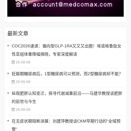
最新文章
COC2026速递：偏向型GLP-1RA又又又出圈！埃诺格鲁肽女
性亚组体重降幅揭晓，专家深度解读
26-08-08
妊娠期糖尿病后，1型糖尿病可以预测，而2型糖尿病却不能？
26-08-08
纵观肥胖认知变迁，探寻代谢减重前沿——马建华教授谈肥胖
的前世与今生
26-08-08
在无症状期阻断进展：刘建萍教授谈CKM早期行动的“全域预
警”