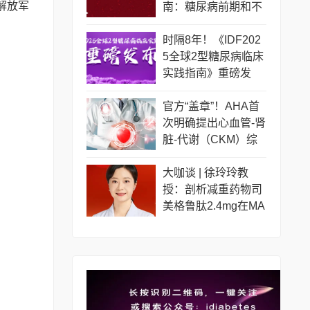
解放军
南：糖尿病前期和不
同糖尿病人群如何管
理？
时隔8年！《IDF202
5全球2型糖尿病临床
实践指南》重磅发
布！更新要点一览
官方“盖章”！AHA首
次明确提出心血管-肾
脏-代谢（CKM）综
合征
大咖谈 | 徐玲玲教
授：剖析减重药物司
美格鲁肽2.4mg在MA
SLD治疗中的临床证
据和应用前景