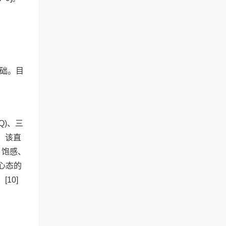
础。目
EQ)、三
，该直
、饱感、
心态的
10]