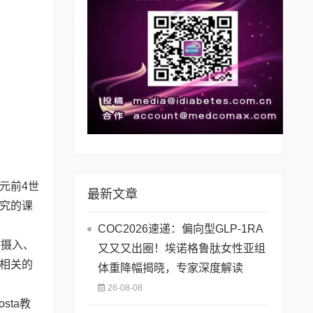
元前4世
最新文章
究的课
COC2026速递：偏向型GLP-1RA
物摄入、
又又又出圈！埃诺格鲁肽女性亚组
相关的
体重降幅揭晓，专家深度解读
26-08-08
sta教