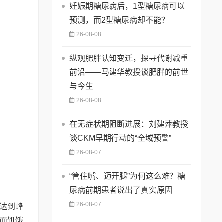
妊娠期糖尿病后，1型糖尿病可以
预测，而2型糖尿病却不能？
26-08-08
纵观肥胖认知变迁，探寻代谢减重
前沿——马建华教授谈肥胖的前世
与今生
26-08-08
在无症状期阻断进展：刘建萍教授
谈CKM早期行动的“全域预警”
26-08-07
“管住嘴、迈开腿”为何这么难？糖
尿病前期患者说出了真实原因
26-08-07
达到峰
而饥饿