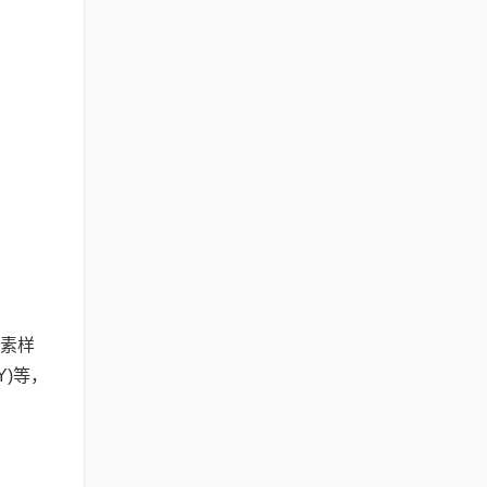
糖素样
Y)等，
。