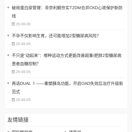
破局蛋白尿管理：非奈利酮夯实T2DM合并CKD心肾保护新防
线
26-08-06
不孕不仅影响生育，还可能增加2型糖尿病风险？
26-08-06
不只是“动起来”：哪种运动方式更能改善超重/肥胖2型糖尿病
患者血糖控制？
26-08-05
再话DUAL Ⅰ——重塑胰岛功能，开启OAD失效后治疗升级新
范式
26-08-05
友情链接