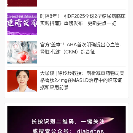
时隔8年！《IDF2025全球2型糖尿病临床
实践指南》重磅发布！更新要点一览
官方“盖章”！AHA首次明确提出心血管-
肾脏-代谢（CKM）综合征
大咖谈 | 徐玲玲教授：剖析减重药物司美
格鲁肽2.4mg在MASLD治疗中的临床证
据和应用前景