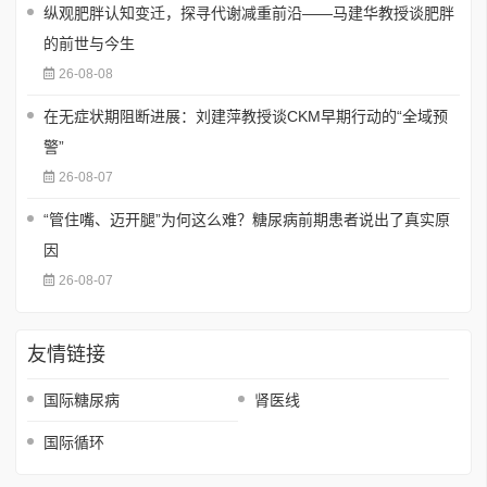
纵观肥胖认知变迁，探寻代谢减重前沿——马建华教授谈肥胖
的前世与今生
26-08-08
在无症状期阻断进展：刘建萍教授谈CKM早期行动的“全域预
警”
26-08-07
“管住嘴、迈开腿”为何这么难？糖尿病前期患者说出了真实原
因
26-08-07
友情链接
国际糖尿病
肾医线
国际循环