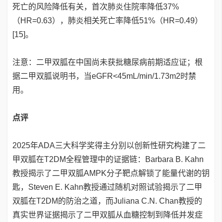
死亡的风险降低有关，首次肺炎住院率降低37%
（HR=0.63），肺炎相关死亡率降低51%（HR=0.49）
[15]。
注意：二甲双胍在中国尚未获批糖尿病前期适应证；根
据二甲双胍说明书，当eGFR<45mL/min/1.73m2时禁
用。
点评
2025年ADA三大科学奖得主分别以创新性研究构建了二
甲双胍在T2DM全程管理中的证据链：Barbara B. Kahn
教授揭示了二甲双胍AMPK分子靶点解锁了能量代谢的钥
匙，Steven E. Kahn教授通过随机对照试验揭示了二甲
双胍在T2DM的防治之道，而Juliana C.N. Chan教授的
真实世界证据揭示了二甲双胍从血糖控制到降低并发症