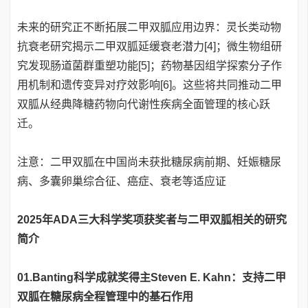
未来的研究正不断拓展二甲双胍应用边界：灵长类动物
抗衰老研究揭示二甲双胍延缓衰老潜力[4]；微生物组研
究发现肠道菌群重塑功能[5]；药物基因组学探索分子作
用机制和遗传变异对疗效影响[6]。这些将共同推动二甲
双胍从经典降糖药物向代谢性疾病全面管理的核心跃
迁。
注意：二甲双胍在中国尚未获批糖尿病前期、妊娠糖尿
病、多囊卵巢综合征、癌症、衰老等适应证
2025年ADA三大科学奖项获奖者与二甲双胍相关的研究
简介
01.
Banting科学成就奖得主Steven E. Kahn：支持二甲
双胍在糖尿病全程管理中的基石作用