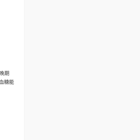
的晚期
后血糖能