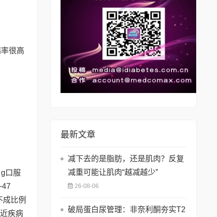
病率很高
最新文章
减下去的是脂肪，还是肌肉？反复
减重可能让肌肉“越减越少”
 g口服
~47
26-08-06
不成比例
破局蛋白尿管理：非奈利酮夯实T2
接近疾病