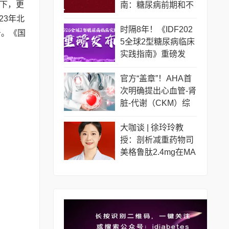
下，更
南：糖尿病前期和不
同糖尿病人群如何管
23年北
理？
时隔8年！《IDF202
告。《国
5全球2型糖尿病临床
实践指南》重磅发
布！更新要点一览
官方“盖章”！AHA首
次明确提出心血管-肾
脏-代谢（CKM）综
合征
大咖谈 | 徐玲玲教
授：剖析减重药物司
美格鲁肽2.4mg在MA
SLD治疗中的临床证
据和应用前景