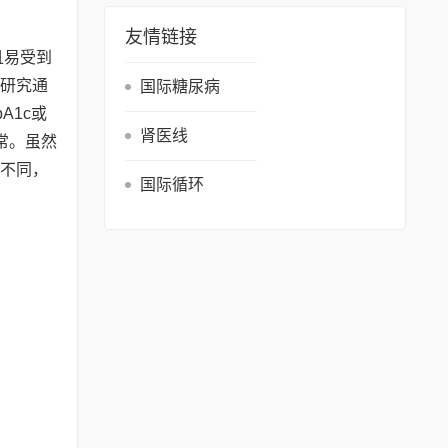
友情链接
且易受到
项研究通
国际糖尿病
A1c或
肾医线
常。虽然
显不同，
国际循环