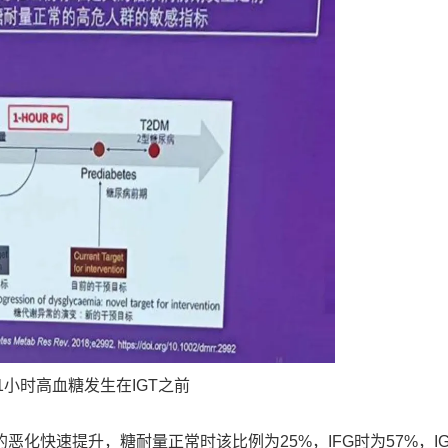
后1小时高血糖发生在IGT之前
化快速提升，糖耐量正常时该比例为25%，IFG时为57%，I