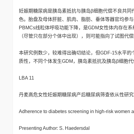
妊娠期糖尿病是胰岛素抵抗与胰岛β细胞代偿不良共同
色。胎盘及母体肝脏、肌肉、脂肪、垂体等器官均参与
PBMCs线粒体呼吸功能下降，是GDM女性体内存在系
（尽管只在部分个体中出现），则可能指向了试图代偿
本研究例数少，较难得出确切结论，但GDF-15水平
质性，不同个体发生GDM，胰岛素抵抗及胰岛β细胞
LBA 11
丹麦高危女性妊娠期糖尿病产后糖尿病筛查依从性研究
Adherence to diabetes screening in high-risk women a
Presenting Author: S. Haedersdal