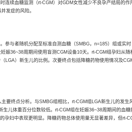
时连续血糖监测（rt-CGM）对GDM女性减少不良孕产结局的作
科并发症的风险。
妇。参与者随机分配至标准自测血糖（SMBG，n=185）组或实时
后及妊娠36~38周期间使用盲测CGM设备10天。rt-CGM组孕妇从
龄（LGA）新生儿的比例。次要终点包括降糖药物使用情况及CG
主要终点分析。与SMBG组相比，rt-CGM组LGA新生儿的发生
-CGM组新生儿体重百分位数较低。rt-CGM组在妊娠36~38周期间的血
糖药物的孕妇中表现更明显。降糖药物总体使用量无显著差异，但rt-C