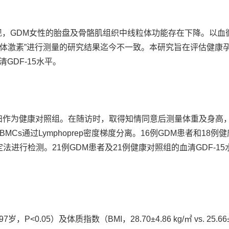
现，GDM女性的胎盘及骨骼肌组织中线粒体功能存在下降。以血
线粒体激素”进行测量的研究结果迄今不一致。本研究旨在评估健康
GDF-15水平。
康孕妇作为健康对照组。在随访时，取得知情同意后测量体重及身高
Cs通过Lymphoprep密度梯度分离。16例GDM患者和18例
法进行检测。21例GDM患者及21例健康对照组的血清GDF-15
岁，P<0.05）及体质指数（BMI，28.70±4.86 kg/㎡ vs. 25.66±4