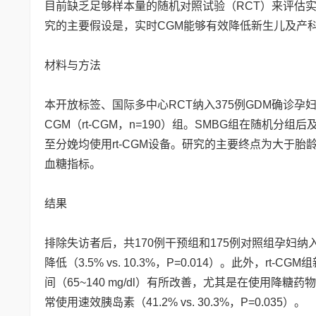
目前缺乏足够样本量的随机对照试验（RCT）来评估实
究的主要假设是，实时CGM能够有效降低新生儿及产
材料与方法
本开放标签、国际多中心RCT纳入375例GDM确诊孕
CGM（rt-CGM，n=190）组。SMBG组在随机分组
至分娩均使用rt-CGM设备。研究的主要终点为大于胎
血糖指标。
结果
排除失访者后，共170例干预组和175例对照组孕妇纳入
降低（3.5% vs. 10.3%，P=0.014）。此外，rt
间（65~140 mg/dl）有所改善，尤其是在使用降
常使用速效胰岛素（41.2% vs. 30.3%，P=0.035）。