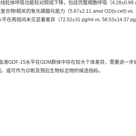
线粒体呼吸功能较对照组下降，包括完整细胞呼吸（4.28±0.99 a
<0.01）及复合物I相关的氧化磷酸化能力（5.67±2.11 amol O2/(s·cell) vs.
15水平在两组间未见显著差异（72.52±31 pg/ml vs. 58.53±14.37 pg
血清GDF-15水平在GDM群体中存在较大个体差异，需要进一步
制，或可作为诊断及预后生物标志物的候选指标。