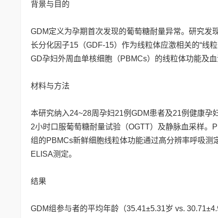
背景与目的
GDM定义为孕期首次发现的葡萄糖耐量异常。研究发
长分化因子15（GDF-15）作为线粒体应激相关的“
GD孕妇外周血单核细胞（PBMCs）的线粒体功能及血清
材料与方法
本研究纳入24~28周孕妇21例GDM患者及21例健
2小时口服葡萄糖耐量试验（OGTT）及静脉血采样。PBM
组的PBMCs新鲜细胞线粒体功能通过高分辨率呼吸测定
ELISA测定。
结果
GDM组参与者的平均年龄（35.41±5.31岁 vs. 30.71±4.97