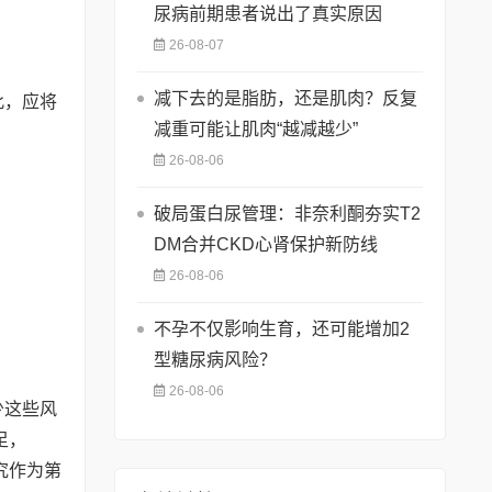
尿病前期患者说出了真实原因
26-08-07
减下去的是脂肪，还是肌肉？反复
此，应将
减重可能让肌肉“越减越少”
26-08-06
破局蛋白尿管理：非奈利酮夯实T2
DM合并CKD心肾保护新防线
26-08-06
不孕不仅影响生育，还可能增加2
型糖尿病风险？
26-08-06
少这些风
足，
究作为第