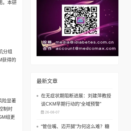
用。本研
随机分组
M获得的
最新文章
在无症状期阻断进展：刘建萍教授
风险显著
谈CKM早期行动的“全域预警”
糖控制时
26-08-07
GM组更
“管住嘴、迈开腿”为何这么难？糖