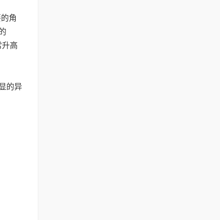
要的角
的
常升高
显的异