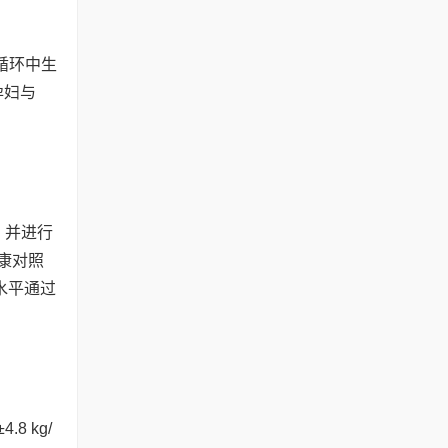
循环中生
孕妇与
，并进行
健康对照
水平通过
.8 kg/