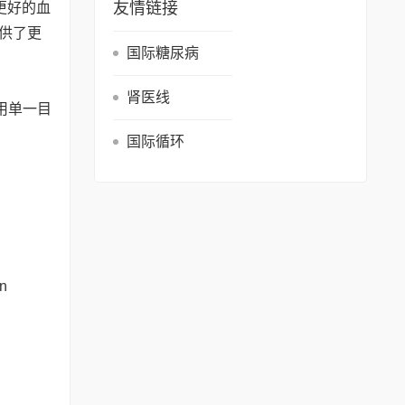
友情链接
更好的血
提供了更
国际糖尿病
肾医线
用单一目
国际循环
in