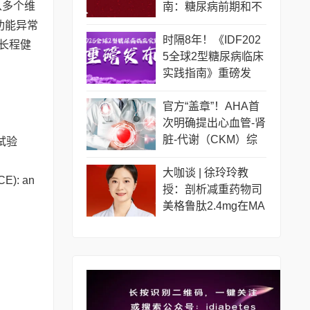
1）从多个维
南：糖尿病前期和不
同糖尿病人群如何管
功能异常
理？
时隔8年！《IDF202
长程健
5全球2型糖尿病临床
实践指南》重磅发
布！更新要点一览
官方“盖章”！AHA首
次明确提出心血管-肾
脏-代谢（CKM）综
试验
合征
大咖谈 | 徐玲玲教
CE): an
授：剖析减重药物司
美格鲁肽2.4mg在MA
SLD治疗中的临床证
据和应用前景