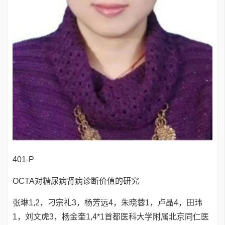
401-P
OCTA对糖尿病肾病诊断价值的研究
张琳1,2，刁宗礼3，杨芳远4，朱晓蓉1，卢晶4，田玮
1，刘文虎3，杨金奎1,4*1首都医科大学附属北京同仁医