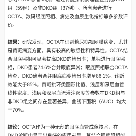
组（59例）及非DKD组（37例）。所有患者进行
OCTA、数码眼底照相、病史及血尿生化指标等多参数评
价。
结果：
研究发现，OCTA在识别糖尿病视网膜病变，尤其
是黄斑病变方面，具有较高的敏感性和特异性。OCTA结
合眼底照相可显著提高DKD的检出率；单独进行眼底照
相，DKD患者74.6%合并眼底异常；眼底照相联合OCTA
检查，DKD患者合并眼底病变检出率增至86.1%。诊断
效能大于85%。黄斑拱环类圆形比值、浅层和深层血管
线性密度、浅层和深层血流灌注密度等参数在DKD组与
非DKD组之间存在显著差异，曲线下面积（AUC）均大
于70%。
结论：
OCTA作为一种无创的眼底血管成像技术，在
DKD诊断中显示出良好的应用前景。其结合眼底照相能