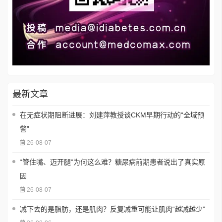
最新文章
在无症状期阻断进展：刘建萍教授谈CKM早期行动的“全域预
警”
26-08-07
“管住嘴、迈开腿”为何这么难？糖尿病前期患者说出了真实原
因
26-08-07
减下去的是脂肪，还是肌肉？反复减重可能让肌肉“越减越少”