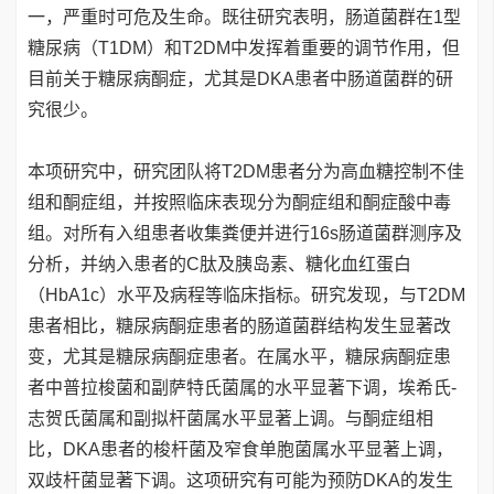
一，严重时可危及生命。既往研究表明，肠道菌群在1型
糖尿病（T1DM）和T2DM中发挥着重要的调节作用，但
目前关于糖尿病酮症，尤其是DKA患者中肠道菌群的研
究很少。
本项研究中，研究团队将T2DM患者分为高血糖控制不佳
组和酮症组，并按照临床表现分为酮症组和酮症酸中毒
组。对所有入组患者收集粪便并进行16s肠道菌群测序及
分析，并纳入患者的C肽及胰岛素、糖化血红蛋白
（HbA1c）水平及病程等临床指标。研究发现，与T2DM
患者相比，糖尿病酮症患者的肠道菌群结构发生显著改
变，尤其是糖尿病酮症患者。在属水平，糖尿病酮症患
者中普拉梭菌和副萨特氏菌属的水平显著下调，埃希氏-
志贺氏菌属和副拟杆菌属水平显著上调。与酮症组相
比，DKA患者的梭杆菌及窄食单胞菌属水平显著上调，
双歧杆菌显著下调。这项研究有可能为预防DKA的发生