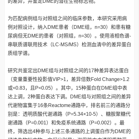
的差异，并鉴定DME的潜在生物标志物。
为匹配病例组与对照组之间的临床参数，本研究采用病
例对照设计，纳入DME患者（DME组，n=30）和患有糖
尿病但无DME的患者（对照组，n=30）。使用液相色谱-
串联质谱联用技术（LC-MS/MS）检测血清中的差异蛋白
质组学谱。
研究共鉴定出DME组与对照组之间的17种差异表达蛋白
（变量重要性投影值VIP>1，差异倍数Fold Change>1.2
或<0.83，且P<0.05）。其中，15种蛋白在DME组中表
达上调，2种蛋白表达下调。DME组与对照组之间的差异
代谢物富集于16条Reactome通路中，排名前三的通路分
别是：透明质酸代谢通路（P=5.34×10-5）、糖胺聚糖代
谢通路（P=0.001）和免疫系统通路（P=0.002）。最
终，筛选出4种参与上述三条通路的上调蛋白作为DME的