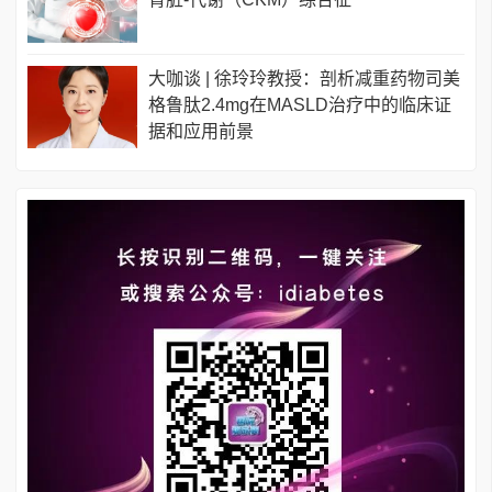
大咖谈 | 徐玲玲教授：剖析减重药物司美
格鲁肽2.4mg在MASLD治疗中的临床证
据和应用前景