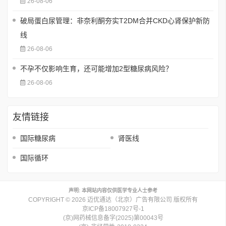
26-08-06
破局蛋白尿管理：非奈利酮夯实T2DM合并CKD心肾保护新防
线
26-08-06
不孕不仅影响生育，还可能增加2型糖尿病风险？
26-08-06
友情链接
国际糖尿病
肾医线
国际循环
声明: 本网站内容仅供医学专业人士参考
COPYRIGHT © 2026 迈优通达（北京）广告有限公司 版权所有
京ICP备18007927号-1
(京)网药械信息备字(2025)第00043号