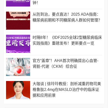
钟！
从防到治，要点直达！2025 ADA指南：
糖尿病前期和不同糖尿病人群如何管理？
时隔8年！《IDF2025全球2型糖尿病临床
实践指南》重磅发布！更新要点一览
官方“盖章”！AHA首次明确提出心血管-
肾脏-代谢（CKM）综合征
大咖谈 | 徐玲玲教授：剖析减重药物司美
格鲁肽2.4mg在MASLD治疗中的临床证
据和应用前景