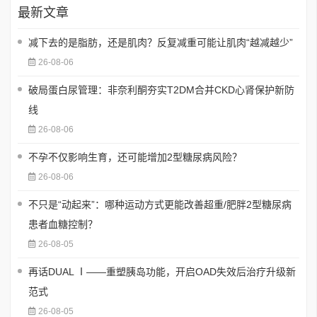
最新文章
减下去的是脂肪，还是肌肉？反复减重可能让肌肉“越减越少”
26-08-06
破局蛋白尿管理：非奈利酮夯实T2DM合并CKD心肾保护新防
线
26-08-06
不孕不仅影响生育，还可能增加2型糖尿病风险？
26-08-06
不只是“动起来”：哪种运动方式更能改善超重/肥胖2型糖尿病
患者血糖控制？
26-08-05
再话DUAL Ⅰ——重塑胰岛功能，开启OAD失效后治疗升级新
范式
26-08-05