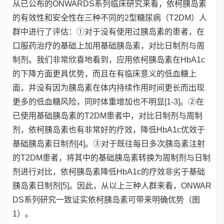
从已公布的ONWARDS系列临床研究来看，依柯胰岛素
的有效性和安全性在三种不同的2型糖尿病（T2DM）人
群中进行了评估：①对于没有使用过胰岛素的患者，在
口服药治疗的基础上加用基础胰岛素，对比日制剂与周
制剂。我们非常欣喜地看到，应用依柯胰岛素在HbA1c
的下降方面更具优势，而且在有临床意义的低血糖上
面，并没有因为胰岛素在体内持续作用时间更长而出现
更多的低血糖风险，同时体重增加也不明显[1-3]。②在
已使用基础胰岛素的T2DM患者中，对比日制剂与周制
剂，依柯胰岛素也有非常好的疗效，降低HbA1c优效于
基础胰岛素日制剂[4]。③对于既往每日多次胰岛素注射
的T2DM患者，将其中的基础胰岛素转换为周制剂与日制
剂进行对比，依柯胰岛素降低HbA1c的疗效非劣于基础
胰岛素日制剂[5]。因此，从以上三种人群来看，ONWAR
DS系列研究一致证实依柯胰岛素可带来明确优势（图
1）。