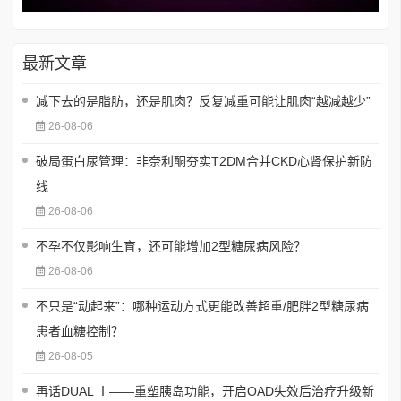
最新文章
减下去的是脂肪，还是肌肉？反复减重可能让肌肉“越减越少”
26-08-06
破局蛋白尿管理：非奈利酮夯实T2DM合并CKD心肾保护新防
线
26-08-06
不孕不仅影响生育，还可能增加2型糖尿病风险？
26-08-06
不只是“动起来”：哪种运动方式更能改善超重/肥胖2型糖尿病
患者血糖控制？
26-08-05
再话DUAL Ⅰ——重塑胰岛功能，开启OAD失效后治疗升级新