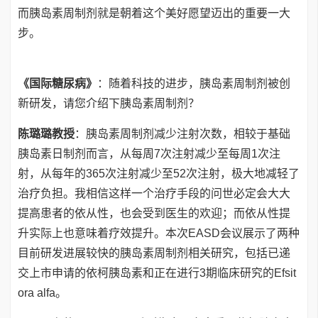
而胰岛素周制剂就是朝着这个美好愿望迈出的重要一大
步。
《国际糖尿病》
：随着科技的进步，胰岛素周制剂被创
新研发，请您介绍下胰岛素周制剂？
陈璐璐教授
：胰岛素周制剂减少注射次数，相较于基础
胰岛素日制剂而言，从每周7次注射减少至每周1次注
射，从每年的365次注射减少至52次注射，极大地减轻了
治疗负担。我相信这样一个治疗手段的问世必定会大大
提高患者的依从性，也会受到医生的欢迎；而依从性提
升实际上也意味着疗效提升。本次EASD会议展示了两种
目前研发进展较快的胰岛素周制剂相关研究，包括已递
交上市申请的依柯胰岛素和正在进行3期临床研究的Efsit
ora alfa。