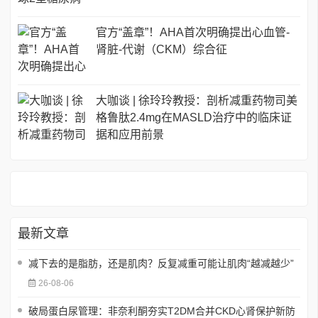
官方“盖章”！AHA首次明确提出心血管-
肾脏-代谢（CKM）综合征
大咖谈 | 徐玲玲教授：剖析减重药物司美
格鲁肽2.4mg在MASLD治疗中的临床证
据和应用前景
最新文章
减下去的是脂肪，还是肌肉？反复减重可能让肌肉“越减越少”
26-08-06
破局蛋白尿管理：非奈利酮夯实T2DM合并CKD心肾保护新防