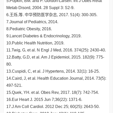
5.Popkin, BM. and P. Gordon-Larsen. Int J Obes Relat
Metab Disord, 2004. 28 Suppl 3: S2-9.
6.王烁,等. 中华预防医学杂志, 2017. 51(4): 300-305.
7.Journal of Pediatrics, 2014.
8.Pediatric Obesity, 2016.
9.Lancet Diabetes & Endocrinology, 2019.
10.Public Health Nutrition, 2019.
11.Twig, G, et al. N Engl J Med, 2016. 374(25): 2430-40.
12.Batty, G.D, et al. Am J Epidemiol, 2015. 182(9): 775-
80.
13.Cuspidi, C, et al. J Hypertens, 2014. 32(1): 16-25.
14.Caird, J, et al. Health Education Journal, 2014. 73(5):
497-521.
15.Quek, YH. et al. Obes Rev, 2017. 18(7): 742-754.
16.Eur Heart J. 2015 Jun 7;36(22): 1371-6.
17.J Am Coll Cardiol. 2012 Dec 25; 60(25): 2643-50.