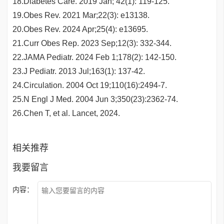
18.Diabetes Care. 2019 Jan; 42(1): 119-125.
19.Obes Rev. 2021 Mar;22(3): e13138.
20.Obes Rev. 2024 Apr;25(4): e13695.
21.Curr Obes Rep. 2023 Sep;12(3): 332-344.
22.JAMA Pediatr. 2024 Feb 1;178(2): 142-150.
23.J Pediatr. 2013 Jul;163(1): 137-42.
24.Circulation. 2004 Oct 19;110(16):2494-7.
25.N Engl J Med. 2004 Jun 3;350(23):2362-74.
26.Chen T, et al. Lancet, 2024.
相关推荐
我要留言
内容：