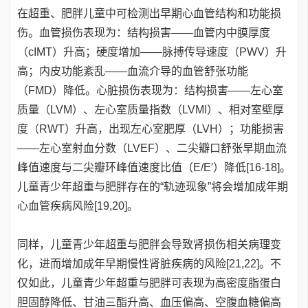
在超重、肥胖儿童中可检测出早期心血管结构和功能损
伤。血管损伤表现为：结构损害——血管内中膜厚度
（cIMT）升高；硬度增加——脉搏传导速度（PWV）升
高；内皮功能紊乱——血流介导的血管舒张功能
（FMD）降低。心脏损伤表现为：结构损害——左心室
质量（LVM）、左心室质量指数（LVMI）、相对室壁厚
度（RWT）升高，出现左心室肥厚（LVH）；功能损害
——左心室射血分数（LVEF）、二尖瓣口舒张早期血流
峰值速度与二尖瓣环峰值速度比值（E/E′）降低[16-18]。
儿童青少年超重与肥胖存在的“轨迹现象”将会增加成年期
心血管疾病风险[19,20]。
同样，儿童青少年超重与肥胖会导致肾损伤相关病理变
化，进而增加成年早期慢性肾脏疾病的风险[21,22]。不
仅如此，儿童青少年超重与肥胖可表现为高密度脂蛋白
胆固醇降低、甘油三酯升高、血压偏高、空腹血糖偏高