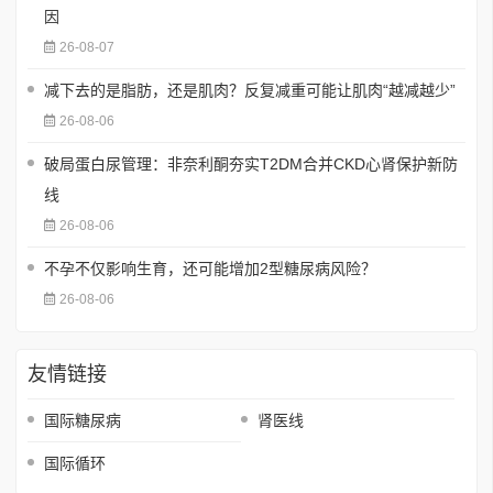
因
26-08-07
减下去的是脂肪，还是肌肉？反复减重可能让肌肉“越减越少”
26-08-06
破局蛋白尿管理：非奈利酮夯实T2DM合并CKD心肾保护新防
线
26-08-06
不孕不仅影响生育，还可能增加2型糖尿病风险？
26-08-06
友情链接
国际糖尿病
肾医线
国际循环