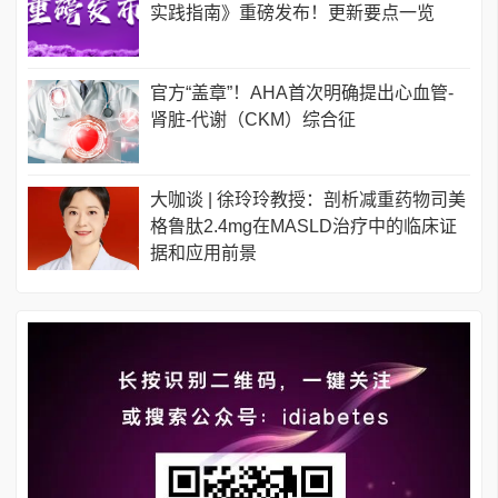
实践指南》重磅发布！更新要点一览
官方“盖章”！AHA首次明确提出心血管-
肾脏-代谢（CKM）综合征
大咖谈 | 徐玲玲教授：剖析减重药物司美
格鲁肽2.4mg在MASLD治疗中的临床证
据和应用前景