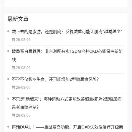
最新文章
减下去的是脂肪，还是肌肉？反复减重可能让肌肉“越减越少”
26-08-06
破局蛋白尿管理：非奈利酮夯实T2DM合并CKD心肾保护新防
线
26-08-06
不孕不仅影响生育，还可能增加2型糖尿病风险？
26-08-06
不只是“动起来”：哪种运动方式更能改善超重/肥胖2型糖尿病
患者血糖控制？
26-08-05
再话DUAL Ⅰ——重塑胰岛功能，开启OAD失效后治疗升级新