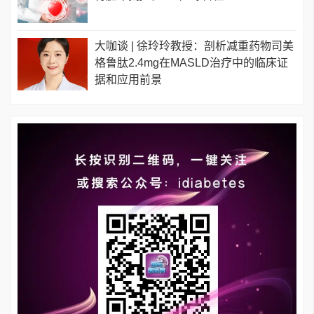
大咖谈 | 徐玲玲教授：剖析减重药物司美
格鲁肽2.4mg在MASLD治疗中的临床证
据和应用前景