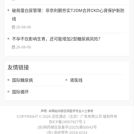
破局蛋白尿管理：非奈利酮夯实T2DM合并CKD心肾保护新防
线
26-08-06
不孕不仅影响生育，还可能增加2型糖尿病风险？
26-08-06
友情链接
国际糖尿病
肾医线
国际循环
声明: 本网站内容仅供医学专业人士参考
COPYRIGHT © 2026 迈优通达（北京）广告有限公司 版权所有
京ICP备18007927号-1
(京)网药械信息备字(2025)第00043号
(京)-非经营性-2018-0224