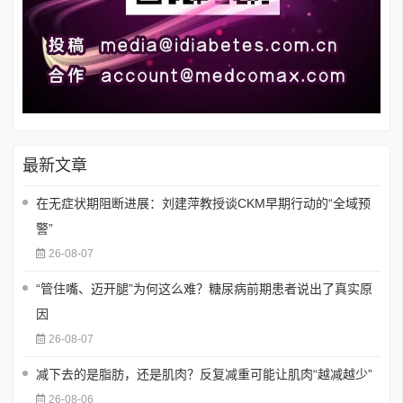
最新文章
在无症状期阻断进展：刘建萍教授谈CKM早期行动的“全域预
警”
26-08-07
“管住嘴、迈开腿”为何这么难？糖尿病前期患者说出了真实原
因
26-08-07
减下去的是脂肪，还是肌肉？反复减重可能让肌肉“越减越少”
26-08-06