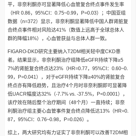
平，非奈利酮亦可显著降低心血管复合终点事件发生率
（HR 0.86，95%CI：0.75~0.99，P=0.03）；中国亚组
数据（n=372）显示，非奈利酮显著降低中国人群肾脏复
合终点事件相对风险达41%（数值上远高于全球总体人
群的降幅18%），心血管获益与总体人群一致。
FIGARO-DKD研究主要纳入T2DM相关轻中度CKD患
者。结果显示，非奈利酮治疗组降低eGFR持续下降≥5
7%的肾脏复合终点达23%（HR=0.77，95%CI：0.60~0.
99，P=0.041），对于eGFR持续下降≥40%的肾脏复合
终点亦有降低趋势，且治疗4个月时非奈利酮即可显著降
低UACR幅度达32%（-7.7% vs. -37.5%，P<0.0001），
该疗效在随后整个治疗期间（48个月）一直持续；非奈
利酮治疗组主要心血管事件复合终点降低达13%（HR=0.
87，95%CI：0.76~0.98，P=0.026）。
综上，两大研究均有力证实了非奈利酮可以改善T2DM相