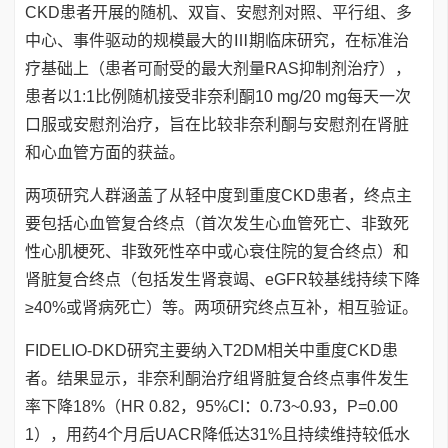
CKD患者开展的随机、双盲、安慰剂对照、平行组、多
中心、事件驱动的规模最大的Ⅲ期临床研究，在标准治
疗基础上（患者可耐受的最大剂量RAS抑制剂治疗），
患者以1:1比例随机接受非奈利酮10 mg/20 mg每天一次
口服或安慰剂治疗，旨在比较非奈利酮与安慰剂在肾脏
和心血管方面的获益。
两项研究人群涵盖了从轻中度到重度CKD患者，终点主
要包括心血管复合终点（首次发生心血管死亡、非致死
性心肌梗死、非致死性卒中或心衰住院的复合终点）和
肾脏复合终点（包括发生肾衰竭、eGFR较基线持续下降
≥40%或肾病死亡）等。两项研究终点互补，相互验证。
FIDELIO-DKD研究主要纳入T2DM相关中重度CKD患
者。结果显示，非奈利酮治疗组肾脏复合终点事件发生
率下降18%（HR 0.82，95%CI：0.73~0.93，P=0.00
1），用药4个月后UACR降低达31%且持续维持较低水