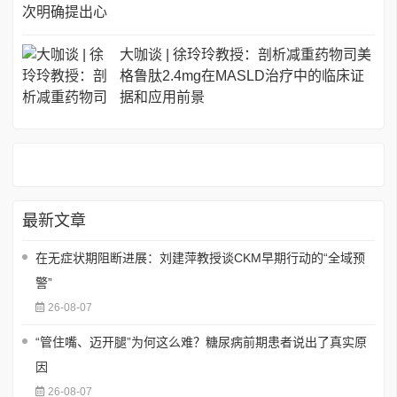
大咖谈 | 徐玲玲教授：剖析减重药物司美
格鲁肽2.4mg在MASLD治疗中的临床证
据和应用前景
最新文章
在无症状期阻断进展：刘建萍教授谈CKM早期行动的“全域预
警”
26-08-07
“管住嘴、迈开腿”为何这么难？糖尿病前期患者说出了真实原
因
26-08-07