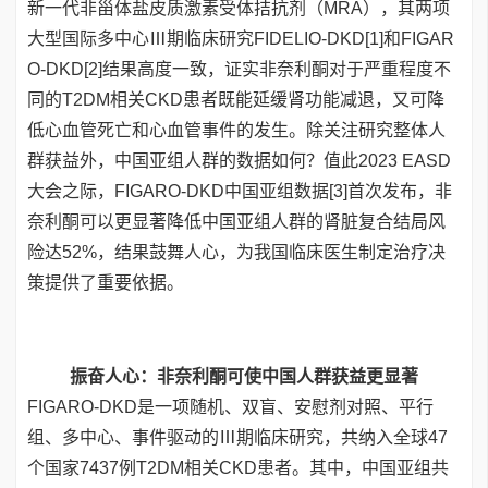
新一代非甾体盐皮质激素受体拮抗剂（MRA），其两项
大型国际多中心Ⅲ期临床研究FIDELIO-DKD[1]和FIGAR
O-DKD[2]结果高度一致，证实非奈利酮对于严重程度不
同的T2DM相关CKD患者既能延缓肾功能减退，又可降
低心血管死亡和心血管事件的发生。除关注研究整体人
群获益外，中国亚组人群的数据如何？值此2023 EASD
大会之际，FIGARO-DKD中国亚组数据[3]首次发布，非
奈利酮可以更显著降低中国亚组人群的肾脏复合结局风
险达52%，结果鼓舞人心，为我国临床医生制定治疗决
策提供了重要依据。
振奋人心：非奈利酮可使中国人群获益更显著
FIGARO-DKD是一项随机、双盲、安慰剂对照、平行
组、多中心、事件驱动的Ⅲ期临床研究，共纳入全球47
个国家7437例T2DM相关CKD患者。其中，中国亚组共