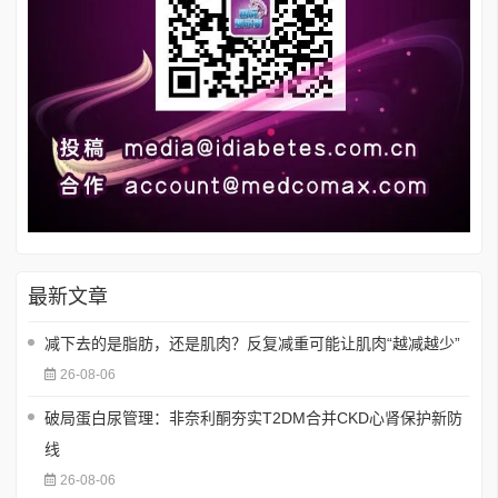
最新文章
减下去的是脂肪，还是肌肉？反复减重可能让肌肉“越减越少”
26-08-06
破局蛋白尿管理：非奈利酮夯实T2DM合并CKD心肾保护新防
线
26-08-06