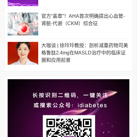
官方“盖章”！AHA首次明确提出心血管-
肾脏-代谢（CKM）综合征
大咖谈 | 徐玲玲教授：剖析减重药物司美
格鲁肽2.4mg在MASLD治疗中的临床证
据和应用前景