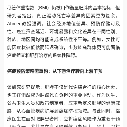
尽管体重指数（BMI）仍被用作衡量肥胖的基本指标，但
研究者指出，真正驱动死亡率差异的因素更为复杂。
Ahmed教授强调，社会经济地位差异、预防保健可及
性、癌症筛查延迟、环境暴露和文化差异在不同性别、
种族、地区间均可能造成系统性不平等。例如，女性可
能因症状被低估而延迟确诊，少数族裔群体更可能面临
癌症筛查和肥胖治疗的系统性障碍。
癌症预防策略需重构：从下游治疗转向上游干预
该研究研究提示：肥胖不仅是代谢综合征的核心因素，
也正在悄然成为肿瘤死亡负担的重要驱动。作为医生、
公共卫生人员和政策制定者，应重新定义肥胖的健康威
胁，从心血管疾病扩展到癌症防控领域。与此同时，临
床医生在面对肥胖患者时，应将癌症风险作为重要干预
目标之一，尤其是在高风险群体（老年人、黑人、农村