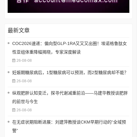
最新文章
COC2026速递：偏向型GLP-1RA又又又出圈！埃诺格鲁肽女
性亚组体重降幅揭晓，专家深度解读
26-08-08
妊娠期糖尿病后，1型糖尿病可以预测，而2型糖尿病却不能？
26-08-08
纵观肥胖认知变迁，探寻代谢减重前沿——马建华教授谈肥胖
的前世与今生
26-08-08
在无症状期阻断进展：刘建萍教授谈CKM早期行动的“全域预
警”