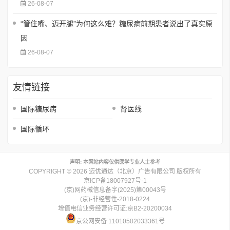
26-08-07
“管住嘴、迈开腿”为何这么难？糖尿病前期患者说出了真实原
因
26-08-07
友情链接
国际糖尿病
肾医线
国际循环
声明: 本网站内容仅供医学专业人士参考
COPYRIGHT © 2026 迈优通达（北京）广告有限公司 版权所有
京ICP备18007927号-1
(京)网药械信息备字(2025)第00043号
(京)-非经营性-2018-0224
增值电信业务经营许可证:京B2-20200034
京公网安备 11010502033361号