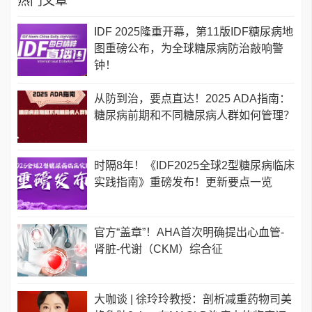
热门文章
IDF 2025隆重开幕，第11版IDF糖尿病地
图重磅公布，为全球糖尿病防治敲响警
钟！
从防到治，要点直达！2025 ADA指南：
糖尿病前期和不同糖尿病人群如何管理？
时隔8年！《IDF2025全球2型糖尿病临床
实践指南》重磅发布！更新要点一览
官方“盖章”！AHA首次明确提出心血管-
肾脏-代谢（CKM）综合征
大咖谈 | 徐玲玲教授：剖析减重药物司美