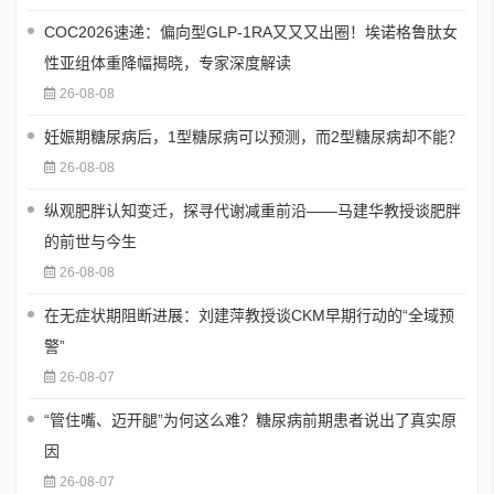
COC2026速递：偏向型GLP-1RA又又又出圈！埃诺格鲁肽女
性亚组体重降幅揭晓，专家深度解读
26-08-08
妊娠期糖尿病后，1型糖尿病可以预测，而2型糖尿病却不能？
26-08-08
纵观肥胖认知变迁，探寻代谢减重前沿——马建华教授谈肥胖
的前世与今生
26-08-08
在无症状期阻断进展：刘建萍教授谈CKM早期行动的“全域预
警”
26-08-07
“管住嘴、迈开腿”为何这么难？糖尿病前期患者说出了真实原
因
26-08-07