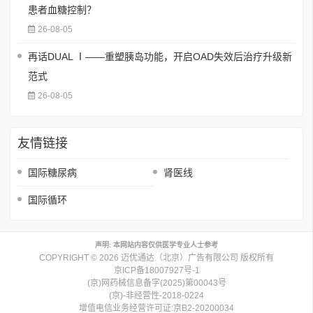
患者血糖控制？
26-08-05
再话DUAL Ⅰ——重塑胰岛功能，开启OAD失效后治疗升级新
范式
26-08-05
友情链接
国际糖尿病
肾医线
国际循环
声明: 本网站内容仅供医学专业人士参考
COPYRIGHT © 2026 迈优通达（北京）广告有限公司 版权所有
京ICP备18007927号-1
(京)网药械信息备字(2025)第00043号
(京)-非经营性-2018-0224
增值电信业务经营许可证:京B2-20200034