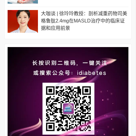
大咖谈 | 徐玲玲教授：剖析减重药物司美
格鲁肽2.4mg在MASLD治疗中的临床证
据和应用前景