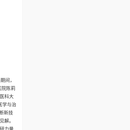
播期间，
念医院陈莉
医科大
医学与治
诊断新技
见解。
研力量