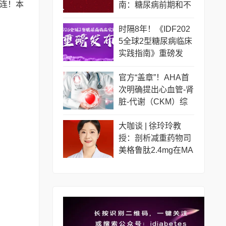
连！本
南：糖尿病前期和不
同糖尿病人群如何管
理？
时隔8年！《IDF202
5全球2型糖尿病临床
实践指南》重磅发
布！更新要点一览
官方“盖章”！AHA首
次明确提出心血管-肾
脏-代谢（CKM）综
合征
大咖谈 | 徐玲玲教
授：剖析减重药物司
美格鲁肽2.4mg在MA
SLD治疗中的临床证
据和应用前景