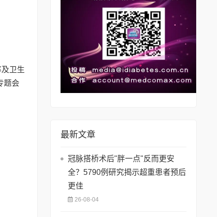
率及卫生
专题会
最新文章
冠脉搭桥术后"胖一点"反而更安
全？5790例研究揭示超重患者预后
更佳
26-08-04