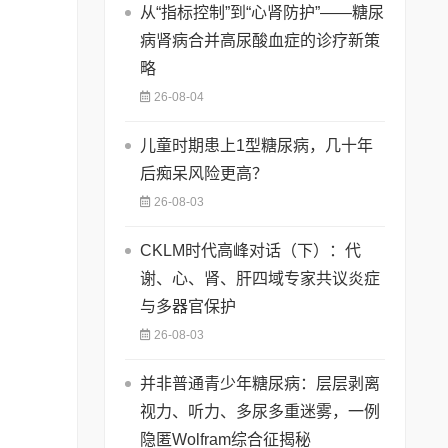
从“指标控制”到“心肾防护”——糖尿
病肾病合并高尿酸血症的诊疗新策
略
26-08-04
儿童时期患上1型糖尿病，几十年
后痴呆风险更高？
26-08-03
CKLM时代高峰对话（下）：代
谢、心、肾、肝四域专家共议炎症
与多器官保护
26-08-03
并非普通青少年糖尿病：层层剥离
视力、听力、多尿多重迷雾，一例
隐匿Wolfram综合征揭秘