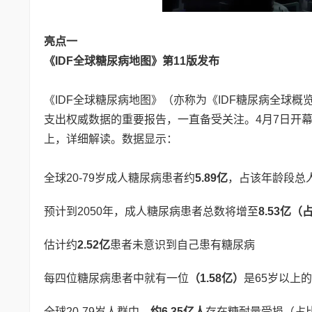
亮点一
《IDF全球糖尿病地图》第11版发布
《IDF全球糖尿病地图》（亦称为《IDF糖尿病全球
支出权威数据的重要报告，一直备受关注。4月7日开幕式
上，详细解读。数据显示：
全球20-79岁成人糖尿病患者约
5.89亿
，占该年龄段总人
预计到2050年，成人糖尿病患者总数将增至
8.53亿（
估计约
2.52亿
患者未意识到自己患有糖尿病
每四位糖尿病患者中就有一位
（1.58亿）
是65岁以上
全球20-79岁人群中，
约6.35亿人
存在糖耐量受损（占比