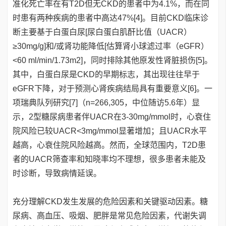
准化死亡率在有T2D但无CKD的患者中为4.1%，而在同
时患有两种疾病的患者中高达47%[4]。目前CKD临床诊
断主要基于白蛋白尿[尿白蛋白肌酐比值（UACR）
≥30mg/g]和/或肾功能降低[估算肾小球滤过率（eGFR）
<60 ml/min/1.73m2]，同时排除其他原发性肾脏损伤[5]。
其中，白蛋白尿是CKD的早期标志，其出现往往早于
eGFR下降，对于预测心肾疾病结局具有重要意义[6]。一
项瑞典队列研究[7]（n=266,305，中位随访5.6年）显
示，2型糖尿病患者伴UACR在3-30mg/mmol时，心衰住
院风险已较UACR<3mg/mmol显著增加；且UACR水平
越高，心衰住院风险越高。然而，全球范围内，T2D患
者的UACR筛查率和知晓率均不理想，很多患者未能及
时诊断，导致病情延误。
充分理解CKD发生发展的危险因素和关键驱动因素。糖
尿病、高血压、吸烟、肥胖是常见危险因素，代谢失调