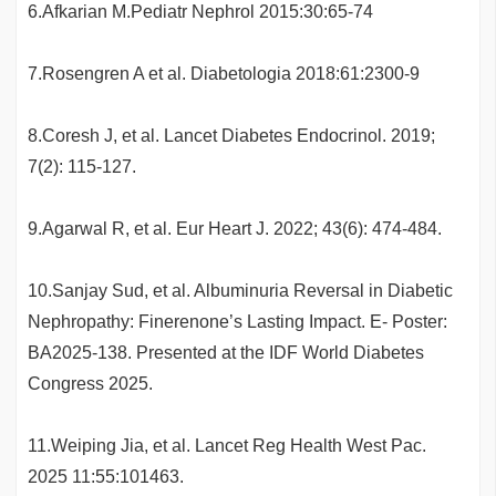
6.Afkarian M.Pediatr Nephrol 2015:30:65-74
7.Rosengren A et al. Diabetologia 2018:61:2300-9
8.Coresh J, et al. Lancet Diabetes Endocrinol. 2019;
7(2): 115-127.
9.Agarwal R, et al. Eur Heart J. 2022; 43(6): 474-484.
10.Sanjay Sud, et al. Albuminuria Reversal in Diabetic
Nephropathy: Finerenone’s Lasting Impact. E- Poster:
BA2025-138. Presented at the IDF World Diabetes
Congress 2025.
11.Weiping Jia, et al. Lancet Reg Health West Pac.
2025 11:55:101463.