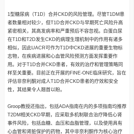
1型糖尿病（T1D）合并CKD的风险管理。尽管T1DM患
者数量相对较少，但T1D合并CKD与早期死亡风险升高
紧密相关，其高发病率和严重预后不容忽视。白蛋白尿
在T1D和T2D发生CKD的病理生理机制中的作用有诸多
相似，因此UACR可作为T1D中CKD进展的重要生物标
志物，在疾病进展和心血管风险预测方面发挥重要作
用。对于T1D合并CKD患者，有效的治疗和管理策略同
样至关重要。目前正在开展的FINE-ONE临床研究，旨在
评估非奈利酮对成人T1D合并CKD患者的疗效和安全
性，其结果令人翘首以盼。
Groop教授还指出，包括ADA指南在内的多项指南均推荐
T2DM相关CKD早期，应采取多机制联合治疗降低心肾
事件风险，包括血糖、血压和血脂管理，以及使用具有
心血管和肾脏保护的药物，其中非奈利酮作为核心治疗