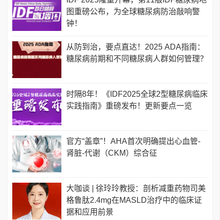
图重磅公布，为全球糖尿病防治敲响警
钟！
从防到治，要点直达！2025 ADA指南：
糖尿病前期和不同糖尿病人群如何管理？
时隔8年！《IDF2025全球2型糖尿病临床
实践指南》重磅发布！更新要点一览
官方“盖章”！AHA首次明确提出心血管-
肾脏-代谢（CKM）综合征
大咖谈 | 徐玲玲教授：剖析减重药物司美
格鲁肽2.4mg在MASLD治疗中的临床证
据和应用前景