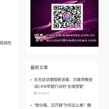
尿病防
最新文章
在无症状期阻断进展：刘建萍教授
谈CKM早期行动的“全域预警”
26-08-07
“管住嘴、迈开腿”为何这么难？糖