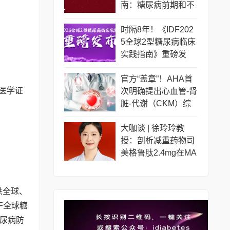
南：糖尿病前期和不
同糖尿病人群如何管
理？
时隔8年！《IDF202
5全球2型糖尿病临床
实践指南》重磅发
布！更新要点一览
官方“盖章”！AHA首
证医学证
次明确提出心血管-肾
脏-代谢（CKM）综
合征
大咖谈 | 徐玲玲教
授：剖析减重药物司
美格鲁肽2.4mg在MA
SLD治疗中的临床证
据和应用前景
供全球、
F全球糖
尿病防