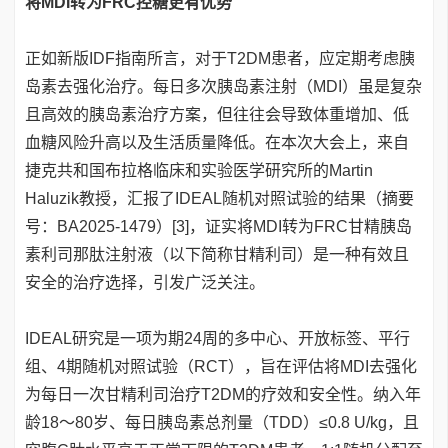
将MDI转为FRC控糖更有优势
正如新版IDF指南所言，对于T2DM患者，应定期考虑胰
岛素去强化治疗。每日多次胰岛素注射（MDI）虽是复杂
且高效的胰岛素治疗方案，但往往会导致体重增加、低
血糖风险升高以及生活质量降低。在本次大会上，来自
捷克共和国布拉格临床和实验医学研究所的Martin
Haluzik教授，汇报了IDEAL随机对照试验的结果（摘要
号：BA2025-1479）[3]，证实将MDI转为FRC甘精胰岛
素利司那肽注射液（以下简称甘精利司）是一种有效且
安全的治疗选择，引发广泛关注。
IDEAL研究是一项为期24周的多中心、开放标签、平行
组、4期随机对照试验（RCT），旨在评估将MDI去强化
为每日一次甘精利司治疗T2DM的疗效和安全性。纳入年
龄18～80岁、每日胰岛素总剂量（TDD）≤0.8 U/kg，且