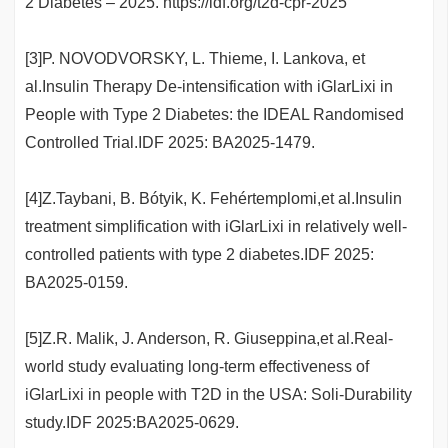
2 Diabetes – 2025. https://idf.org/t2d-cpr-2025
[3]P. NOVODVORSKY, L. Thieme, I. Lankova, et
al.Insulin Therapy De-intensification with iGlarLixi in
People with Type 2 Diabetes: the IDEAL Randomised
Controlled Trial.IDF 2025: BA2025-1479.
[4]Z.Taybani, B. Bótyik, K. Fehértemplomi,et al.Insulin
treatment simplification with iGlarLixi in relatively well-
controlled patients with type 2 diabetes.IDF 2025:
BA2025-0159.
[5]Z.R. Malik, J. Anderson, R. Giuseppina,et al.Real-
world study evaluating long-term effectiveness of
iGlarLixi in people with T2D in the USA: Soli-Durability
study.IDF 2025:BA2025-0629.