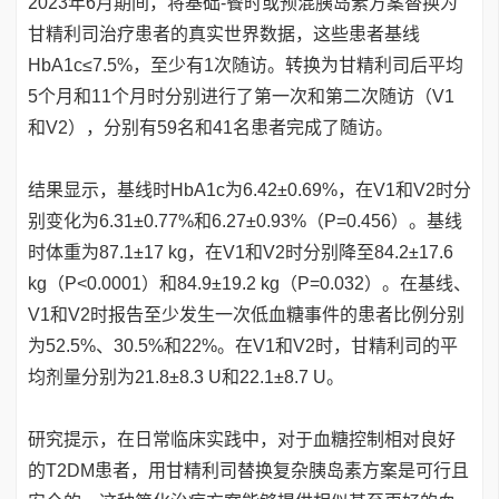
2023年6月期间，将基础-餐时或预混胰岛素方案替换为
甘精利司治疗患者的真实世界数据，这些患者基线
HbA1c≤7.5%，至少有1次随访。转换为甘精利司后平均
5个月和11个月时分别进行了第一次和第二次随访（V1
和V2），分别有59名和41名患者完成了随访。
结果显示，基线时HbA1c为6.42±0.69%，在V1和V2时分
别变化为6.31±0.77%和6.27±0.93%（P=0.456）。基线
时体重为87.1±17 kg，在V1和V2时分别降至84.2±17.6
kg（P<0.0001）和84.9±19.2 kg（P=0.032）。在基线、
V1和V2时报告至少发生一次低血糖事件的患者比例分别
为52.5%、30.5%和22%。在V1和V2时，甘精利司的平
均剂量分别为21.8±8.3 U和22.1±8.7 U。
研究提示，在日常临床实践中，对于血糖控制相对良好
的T2DM患者，用甘精利司替换复杂胰岛素方案是可行且