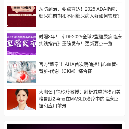
从防到治，要点直达！2025 ADA指南：
糖尿病前期和不同糖尿病人群如何管理？
时隔8年！《IDF2025全球2型糖尿病临床
实践指南》重磅发布！更新要点一览
官方“盖章”！AHA首次明确提出心血管-
肾脏-代谢（CKM）综合征
大咖谈 | 徐玲玲教授：剖析减重药物司美
格鲁肽2.4mg在MASLD治疗中的临床证
据和应用前景