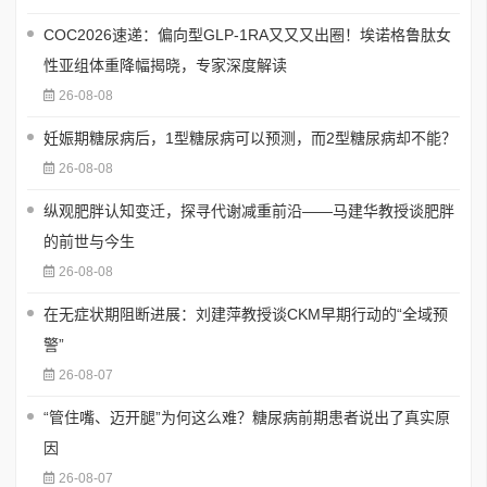
COC2026速递：偏向型GLP-1RA又又又出圈！埃诺格鲁肽女
性亚组体重降幅揭晓，专家深度解读
26-08-08
妊娠期糖尿病后，1型糖尿病可以预测，而2型糖尿病却不能？
26-08-08
纵观肥胖认知变迁，探寻代谢减重前沿——马建华教授谈肥胖
的前世与今生
26-08-08
在无症状期阻断进展：刘建萍教授谈CKM早期行动的“全域预
警”
26-08-07
“管住嘴、迈开腿”为何这么难？糖尿病前期患者说出了真实原
因
26-08-07